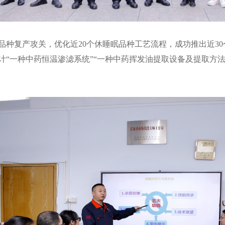
品种复产攻关，优化近20个休睡眠品种工艺流程，成功推出近3
计“一种中药恒温渗滤系统”“一种中药挥发油提取设备及提取方