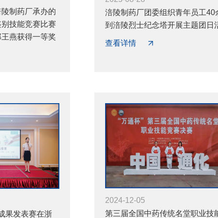
涪陵制药厂承办的
涪陵制药厂团委组织青年员工40
鉴别技能竞赛比赛
到涪陵烈士纪念塔开展主题团日
部王燕获得一等奖
查看详情
2024-12-05
第三届全国中药传统名堂职业技
成果发表赛在浙