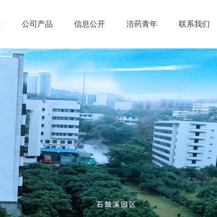
态
公司产品
信息公开
涪药青年
联系我们