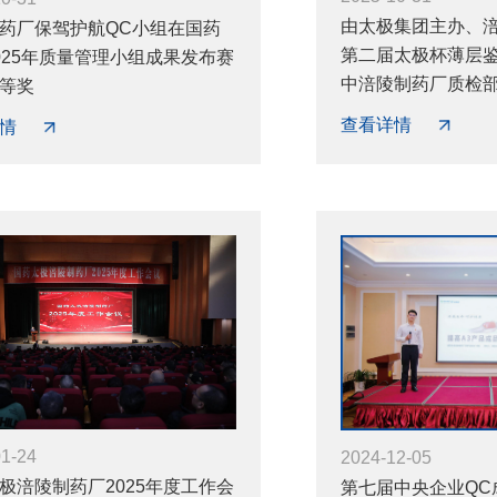
由太极集团主办、
药厂保驾护航QC小组在国药
第二届太极杯薄层
025年质量管理小组成果发布赛
中涪陵制药厂质检
等奖
查看详情
情
1-24
2024-12-05
极涪陵制药厂2025年度工作会
第七届中央企业QC